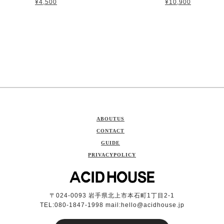
¥4,500
¥10,900
ABOUTUS
CONTACT
GUIDE
PRIVACYPOLICY
〒024-0093 岩手県北上市本石町1丁目2-1
TEL:080-1847-1998 mail:
hello@acidhouse.jp