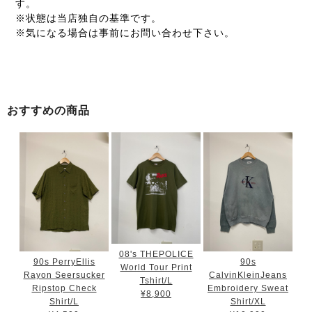
す。
※状態は当店独自の基準です。
※気になる場合は事前にお問い合わせ下さい。
おすすめの商品
08's THEPOLICE
90s PerryEllis
90s
World Tour Print
Rayon Seersucker
CalvinKleinJeans
Tshirt/L
Ripstop Check
Embroidery Sweat
¥8,900
Shirt/L
Shirt/XL