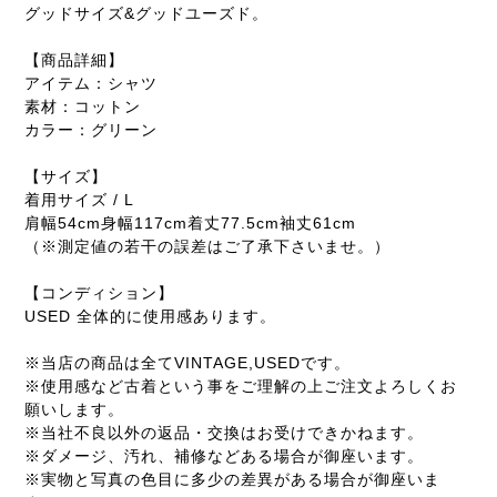
グッドサイズ&グッドユーズド。
【商品詳細】
アイテム：シャツ
素材：コットン
カラー：グリーン
【サイズ】
着用サイズ / L
肩幅54cm身幅117cm着丈77.5cm袖丈61cm
（※測定値の若干の誤差はご了承下さいませ。）
【コンディション】
USED 全体的に使用感あります。
※当店の商品は全てVINTAGE,USEDです。
※使用感など古着という事をご理解の上ご注文よろしくお
願いします。
※当社不良以外の返品・交換はお受けできかねます。
※ダメージ、汚れ、補修などある場合が御座います。
※実物と写真の色目に多少の差異がある場合が御座いま