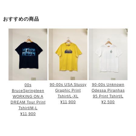
おすすめの商品
90-00s USA Stussy
90-00s Unknown
00s
Graphic Print
Odessa Piranhas
BruceSpringteen
Tshirt/L-XL
95 Print Tshirt/L
WORKING ON A
¥11,900
¥2,500
DREAM Tour Print
Tshirt/M-L
¥11,900