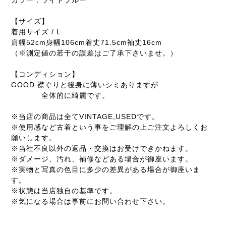
カラー：ライトブルー
【サイズ】
着用サイズ / L
肩幅52cm身幅106cm着丈71.5cm袖丈16cm
（※測定値の若干の誤差はご了承下さいませ。）
【コンディション】
GOOD 襟ぐりと後身に薄いシミありますが
全体的に綺麗です。
※当店の商品は全てVINTAGE,USEDです。
※使用感など古着という事をご理解の上ご注文よろしくお
願いします。
※当社不良以外の返品・交換はお受けできかねます。
※ダメージ、汚れ、補修などある場合が御座います。
※実物と写真の色目に多少の差異がある場合が御座いま
す。
※状態は当店独自の基準です。
※気になる場合は事前にお問い合わせ下さい。