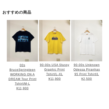
おすすめの商品
90-00s USA Stussy
90-00s Unknown
00s
Graphic Print
Odessa Piranhas
BruceSpringteen
Tshirt/L-XL
95 Print Tshirt/L
WORKING ON A
¥11,900
¥2,500
DREAM Tour Print
Tshirt/M-L
¥11,900