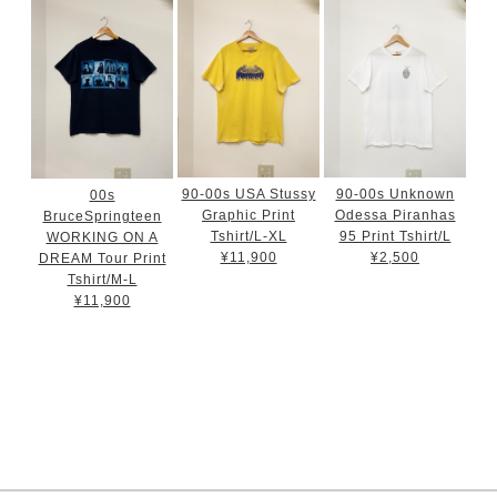
90-00s USA Stussy
90-00s Unknown
00s
Graphic Print
Odessa Piranhas
BruceSpringteen
Tshirt/L-XL
95 Print Tshirt/L
WORKING ON A
¥11,900
¥2,500
DREAM Tour Print
Tshirt/M-L
¥11,900