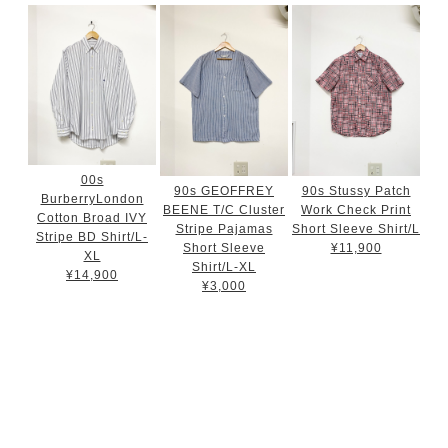
00s
90s GEOFFREY
90s Stussy Patch
BurberryLondon
BEENE T/C Cluster
Work Check Print
Cotton Broad IVY
Stripe Pajamas
Short Sleeve Shirt/L
Stripe BD Shirt/L-
Short Sleeve
¥11,900
XL
Shirt/L-XL
¥14,900
¥3,000