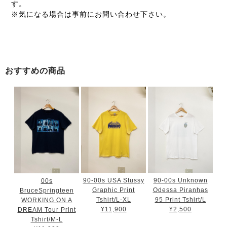
す。
※気になる場合は事前にお問い合わせ下さい。
おすすめの商品
90-00s USA Stussy
90-00s Unknown
00s
Graphic Print
Odessa Piranhas
BruceSpringteen
Tshirt/L-XL
95 Print Tshirt/L
WORKING ON A
¥11,900
¥2,500
DREAM Tour Print
Tshirt/M-L