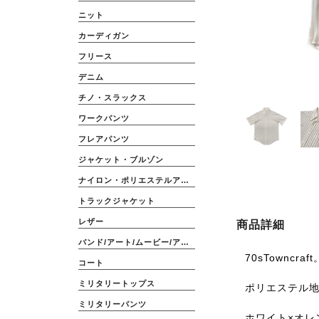
ニット
カーディガン
フリース
デニム
チノ・スラックス
ワークパンツ
フレアパンツ
ジャケット・ブルゾン
ナイロン・ポリエステルアウター
トラックジャケット
レザー
商品詳細
バンド/アート/ムービー/アニメ
70sTowncraft
コート
ミリタリートップス
ポリエステル
ミリタリーパンツ
ホワイト×オレ