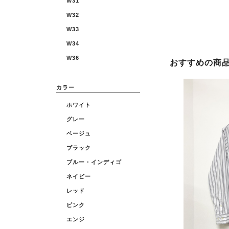
W31
W32
W33
W34
W36
おすすめの商
カラー
ホワイト
グレー
ベージュ
ブラック
ブルー・インディゴ
ネイビー
レッド
ピンク
エンジ