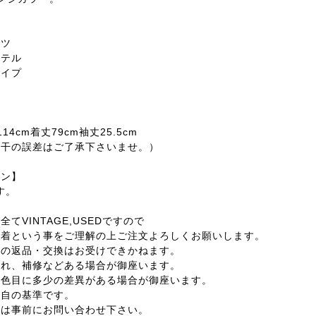
ャツ
ステル
ライプ
14cm着丈79cm袖丈25.5cm
若干の誤差はご了承下さいませ。）
ョン】
す。
てVINTAGE,USEDですので
着という事をご理解の上ご注文よろしくお願いします。
外の返品・交換はお受けできかねます。
汚れ、補修などある場合が御座います。
の色目に多少の差異がある場合が御座います。
独自の基準です。
合は事前にお問い合わせ下さい。