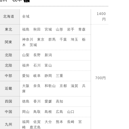
1400
北海道
全域
円
東北
福島 秋田 宮城 山形 岩手 青森
神奈川 東京 群馬 千葉 埼玉 栃
関東
木 茨城
北陸
山梨 長野 新潟
北陸
福井 石川 富山
中部
愛知 岐阜 静岡 三重
700円
大阪 奈良 和歌山 京都 滋賀 兵
近畿
庫
四国
徳島 香川 愛媛 高知
中国
岡山 鳥取 島根 広島 山口
福岡 佐賀 大分 熊本 長崎 宮
九州
崎 鹿児島