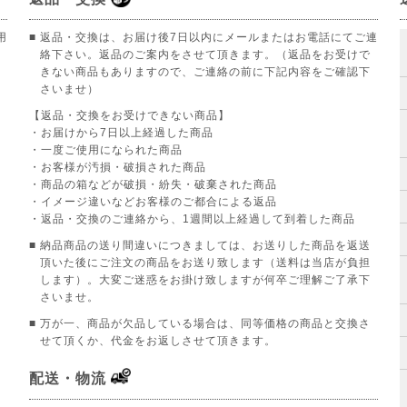
用
■ 返品・交換は、お届け後7日以内にメールまたはお電話にてご連
絡下さい。返品のご案内をさせて頂きます。（返品をお受けで
きない商品もありますので、ご連絡の前に下記内容をご確認下
さいませ）
【返品・交換をお受けできない商品】
。
・お届けから7日以上経過した商品
・一度ご使用になられた商品
・お客様が汚損・破損された商品
・商品の箱などが破損・紛失・破棄された商品
・イメージ違いなどお客様のご都合による返品
・返品・交換のご連絡から、1週間以上経過して到着した商品
■ 納品商品の送り間違いにつきましては、お送りした商品を返送
頂いた後にご注文の商品をお送り致します（送料は当店が負担
します）。大変ご迷惑をお掛け致しますが何卒ご理解ご了承下
さいませ。
■ 万が一、商品が欠品している場合は、同等価格の商品と交換さ
せて頂くか、代金をお返しさせて頂きます。
配送・物流