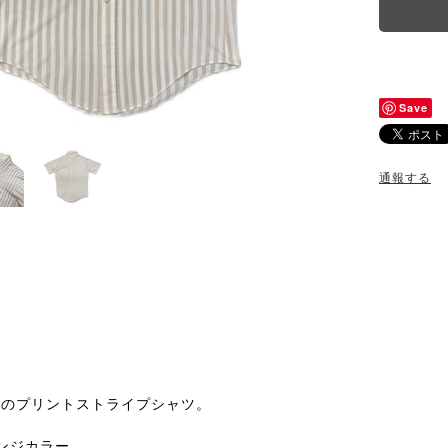
Save
通報する
。
地のプリントストライプシャツ。
ンジカラー。