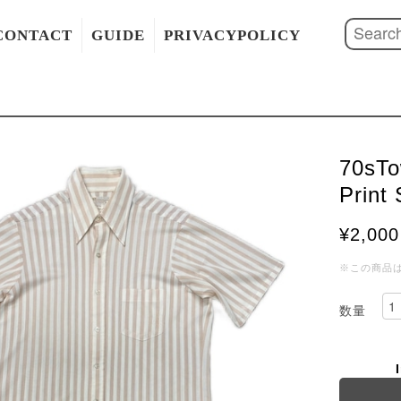
CONTACT
GUIDE
PRIVACYPOLICY
70sTo
Print 
¥2,000
※この商品
数量