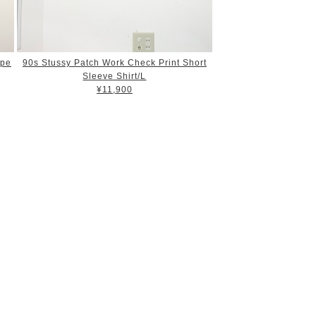
ipe
90s Stussy Patch Work Check Print Short
Sleeve Shirt/L
¥11,900