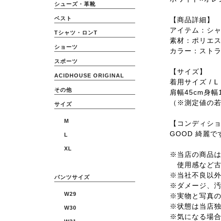
シューズ・革靴
ベスト
【商品詳細】
アイテム：シ
Tシャツ・ロンT
素材：ポリエ
ショーツ
カラー：スト
スポーツ
【サイズ】
ACIDHOUSE ORIGINAL
着用サイズ / L
その他
肩幅45cm身幅1
（※測定値の
サイズ
M
【コンディシ
GOOD 綺麗で
L
XL
※当店の商品は全
使用感など古
※当社不良以
パンツサイズ
※ダメージ、
W29
※実物と写真
※状態は当店
W30
※気になる場