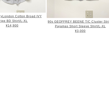
ryLondon Cotton Broad IVY
ripe BD Shirt/L-XL
90s GEOFFREY BEENE T/C Cluster Str
¥14,900
Pajamas Short Sleeve Shirt/L-XL
¥3,000