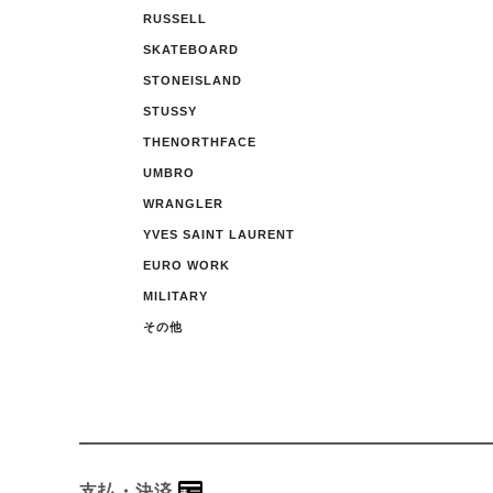
RUSSELL
SKATEBOARD
STONEISLAND
STUSSY
THENORTHFACE
UMBRO
WRANGLER
YVES SAINT LAURENT
EURO WORK
MILITARY
その他
支払・決済