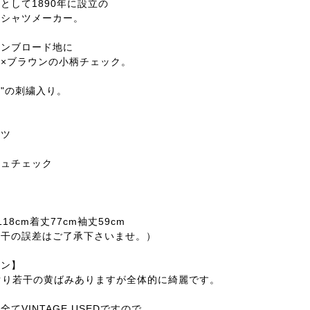
として1890年に設立の
舗シャツメーカー。
トンブロード地に
×ブラウンの小柄チェック。
er"の刺繍入り。
ャツ
ン
ジュチェック
18cm着丈77cm袖丈59cm
若干の誤差はご了承下さいませ。）
ョン】
ぐり若干の黄ばみありますが全体的に綺麗です。
てVINTAGE,USEDですので