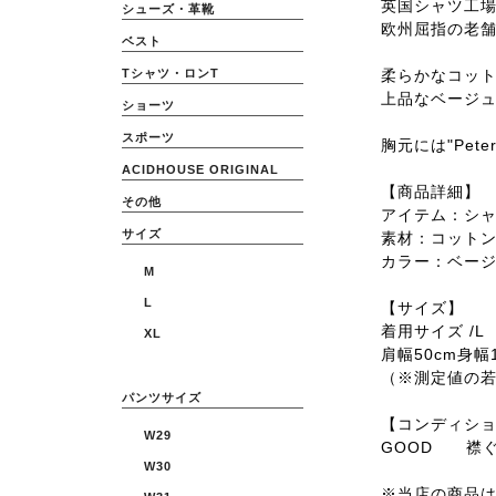
英国シャツ工場
シューズ・革靴
欧州屈指の老
ベスト
柔らかなコッ
Tシャツ・ロンT
上品なベージュ
ショーツ
スポーツ
胸元には"Pet
ACIDHOUSE ORIGINAL
【商品詳細】
その他
アイテム：シ
サイズ
素材：コット
カラー：ベー
M
L
【サイズ】
着用サイズ /L
XL
肩幅50cm身幅1
（※測定値の
パンツサイズ
【コンディシ
W29
GOOD 襟
W30
※当店の商品は全