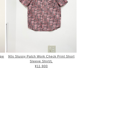
ipe
90s Stussy Patch Work Check Print Short
Sleeve Shirt/L
¥11,900