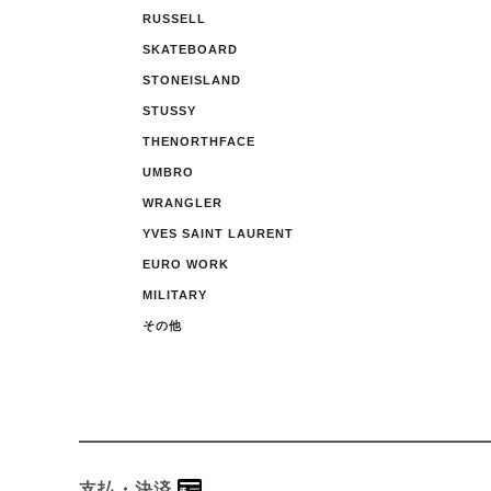
RUSSELL
SKATEBOARD
STONEISLAND
STUSSY
THENORTHFACE
UMBRO
WRANGLER
YVES SAINT LAURENT
EURO WORK
MILITARY
その他
支払・決済