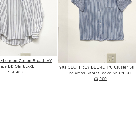
ryLondon Cotton Broad IVY
ripe BD Shirt/L-XL
90s GEOFFREY BEENE T/C Cluster Str
¥14,900
Pajamas Short Sleeve Shirt/L-XL
¥3,000