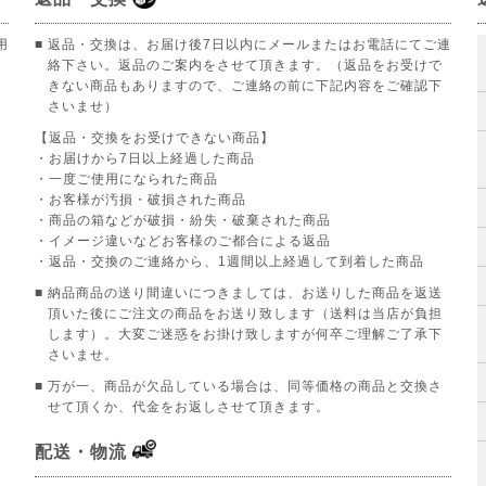
用
■ 返品・交換は、お届け後7日以内にメールまたはお電話にてご連
絡下さい。返品のご案内をさせて頂きます。（返品をお受けで
きない商品もありますので、ご連絡の前に下記内容をご確認下
さいませ）
【返品・交換をお受けできない商品】
。
・お届けから7日以上経過した商品
・一度ご使用になられた商品
・お客様が汚損・破損された商品
・商品の箱などが破損・紛失・破棄された商品
・イメージ違いなどお客様のご都合による返品
・返品・交換のご連絡から、1週間以上経過して到着した商品
■ 納品商品の送り間違いにつきましては、お送りした商品を返送
頂いた後にご注文の商品をお送り致します（送料は当店が負担
します）。大変ご迷惑をお掛け致しますが何卒ご理解ご了承下
さいませ。
■ 万が一、商品が欠品している場合は、同等価格の商品と交換さ
せて頂くか、代金をお返しさせて頂きます。
配送・物流