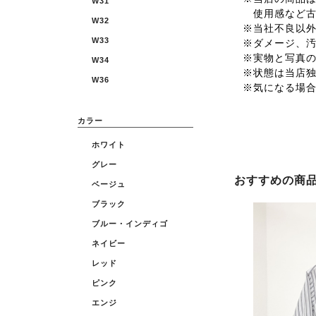
W31
使用感など古
W32
※当社不良以
W33
※ダメージ、
※実物と写真
W34
※状態は当店
W36
※気になる場
カラー
ホワイト
グレー
おすすめの商
ベージュ
ブラック
ブルー・インディゴ
ネイビー
レッド
ピンク
エンジ