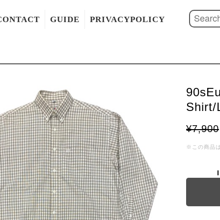
CONTACT
GUIDE
PRIVACYPOLICY
90sEu
Shirt/
¥7,900
※この商品