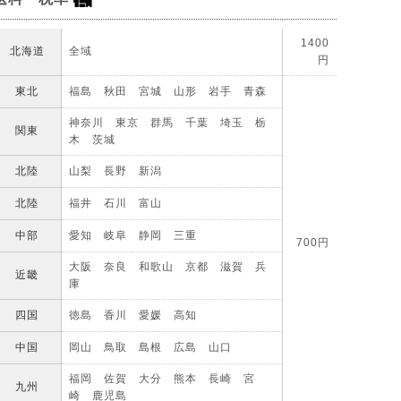
1400
北海道
全域
円
東北
福島 秋田 宮城 山形 岩手 青森
神奈川 東京 群馬 千葉 埼玉 栃
関東
木 茨城
北陸
山梨 長野 新潟
北陸
福井 石川 富山
中部
愛知 岐阜 静岡 三重
700円
大阪 奈良 和歌山 京都 滋賀 兵
近畿
庫
四国
徳島 香川 愛媛 高知
中国
岡山 鳥取 島根 広島 山口
福岡 佐賀 大分 熊本 長崎 宮
九州
崎 鹿児島