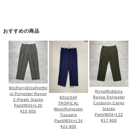
おすすめの商品
90sPerryEllisPortfol
RoyalRobbins
io Polyester Rayon
Rayon Polyester
60sUSAF
2-Pleats Slacks
Corduroy Cargo
TROPICAL
Pant/W33×L30
Slacks
Wool/Polyester
¥10,900
Pant/W34×L32
Trousers
¥17,900
Pant/W34×L34
¥21,900