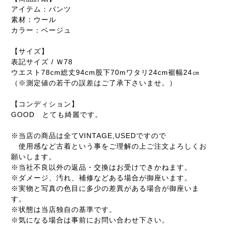
アイテム：パンツ
素材：ウール
カラー：ベージュ
【サイズ】
表記サイズ / Ｗ78
ウエスト78cm総丈94cm股下70mワタリ24cm裾幅24㎝
（※測定値の若干の誤差はご了承下さいませ。）
【コンディション】
GOOD とても綺麗です。
※当店の商品は全てVINTAGE,USEDですので
使用感など古着という事をご理解の上ご注文よろしくお
願いします。
※当社不良以外の返品・交換はお受けできかねます。
※ダメージ、汚れ、補修などある場合が御座います。
※実物と写真の色目に多少の差異がある場合が御座いま
す。
※状態は当店独自の基準です。
※気になる場合は事前にお問い合わせ下さい。