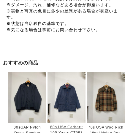
※ダメージ、汚れ、補修などある場合が御座います。
※実物と写真の色目に多少の差異がある場合が御座いま
す。
※状態は当店独自の基準です。
※気になる場合は事前にお問い合わせ下さい。
おすすめの商品
80s USA Carhartt
00sGAP Nylon
70s USA WoolRich
100 Years CT998
Down Bomber
Wool Nylon Boa