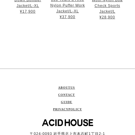
Nylon Puffer Work
Jacket/L-XL
Check Sports
Jacket/L-XL
¥17,900
Jacket/L
¥37,900
¥28,900
ABOUTUS
CONTACT
GUIDE
PRIVACYPOLICY
〒024-0093 岩手県北上市本石町1丁目2-1