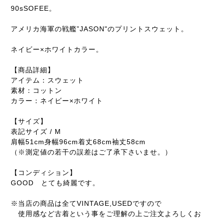
90sSOFEE。
アメリカ海軍の戦艦”JASON"のプリントスウェット。
ネイビー×ホワイトカラー。
【商品詳細】
アイテム：スウェット
素材：コットン
カラー：ネイビー×ホワイト
【サイズ】
表記サイズ / M
肩幅51cm身幅96cm着丈68cm袖丈58cm
（※測定値の若干の誤差はご了承下さいませ。）
【コンディション】
GOOD とても綺麗です。
※当店の商品は全てVINTAGE,USEDですので
使用感など古着という事をご理解の上ご注文よろしくお