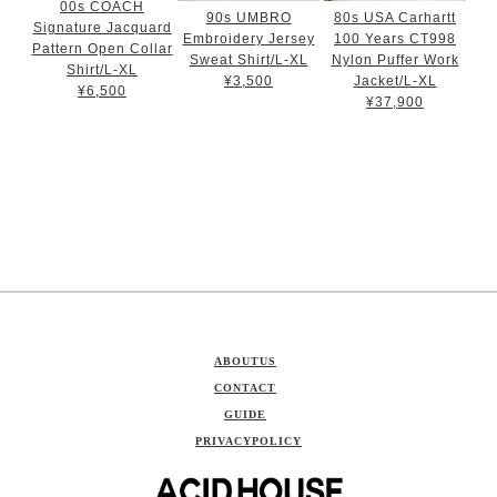
00s COACH
90s UMBRO
80s USA Carhartt
Signature Jacquard
Embroidery Jersey
100 Years CT998
Pattern Open Collar
Sweat Shirt/L-XL
Nylon Puffer Work
Shirt/L-XL
¥3,500
Jacket/L-XL
¥6,500
¥37,900
ABOUTUS
CONTACT
GUIDE
PRIVACYPOLICY