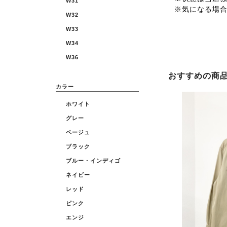
W31
※気になる場
W32
W33
W34
W36
おすすめの商
カラー
ホワイト
グレー
ベージュ
ブラック
ブルー・インディゴ
ネイビー
レッド
ピンク
エンジ