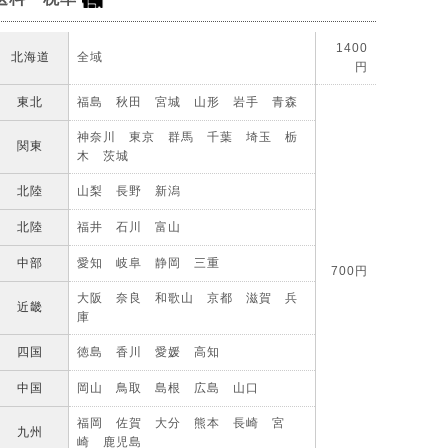
1400
北海道
全域
円
東北
福島 秋田 宮城 山形 岩手 青森
神奈川 東京 群馬 千葉 埼玉 栃
関東
木 茨城
北陸
山梨 長野 新潟
北陸
福井 石川 富山
中部
愛知 岐阜 静岡 三重
700円
大阪 奈良 和歌山 京都 滋賀 兵
近畿
庫
四国
徳島 香川 愛媛 高知
中国
岡山 鳥取 島根 広島 山口
福岡 佐賀 大分 熊本 長崎 宮
九州
崎 鹿児島