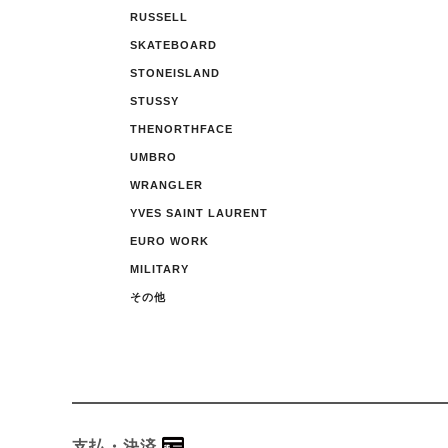
RUSSELL
SKATEBOARD
STONEISLAND
STUSSY
THENORTHFACE
UMBRO
WRANGLER
YVES SAINT LAURENT
EURO WORK
MILITARY
その他
支払・決済