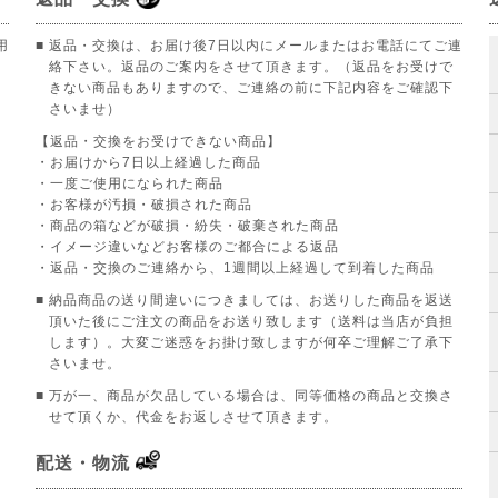
用
■ 返品・交換は、お届け後7日以内にメールまたはお電話にてご連
絡下さい。返品のご案内をさせて頂きます。（返品をお受けで
きない商品もありますので、ご連絡の前に下記内容をご確認下
さいませ）
【返品・交換をお受けできない商品】
。
・お届けから7日以上経過した商品
・一度ご使用になられた商品
・お客様が汚損・破損された商品
・商品の箱などが破損・紛失・破棄された商品
・イメージ違いなどお客様のご都合による返品
・返品・交換のご連絡から、1週間以上経過して到着した商品
■ 納品商品の送り間違いにつきましては、お送りした商品を返送
頂いた後にご注文の商品をお送り致します（送料は当店が負担
します）。大変ご迷惑をお掛け致しますが何卒ご理解ご了承下
さいませ。
■ 万が一、商品が欠品している場合は、同等価格の商品と交換さ
せて頂くか、代金をお返しさせて頂きます。
配送・物流