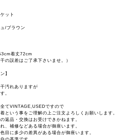
ャケット
ル
ュ/ブラウン
3cm着丈72cm
若干の誤差はご了承下さいませ。）
ョン】
若干汚れありますが
です。
てVINTAGE,USEDですので
着という事をご理解の上ご注文よろしくお願いします。
外の返品・交換はお受けできかねます。
汚れ、補修などある場合が御座います。
の色目に多少の差異がある場合が御座います。
独自の基準です。