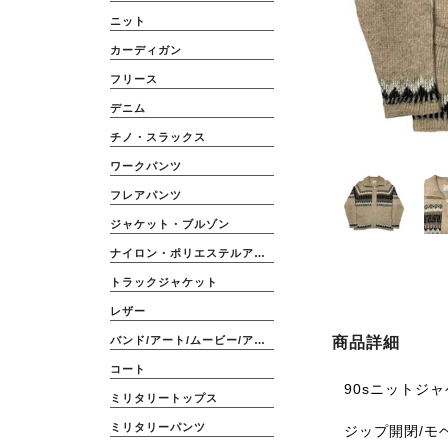
ニット
カーディガン
フリース
デニム
チノ・スラックス
ワークパンツ
フレアパンツ
ジャケット・ブルゾン
ナイロン・ポリエステルアウター
トラックジャケット
レザー
商品詳細
バンド/アート/ムービー/アニメ
コート
90sニットジ
ミリタリートップス
ミリタリーパンツ
ジップ開閉/モ