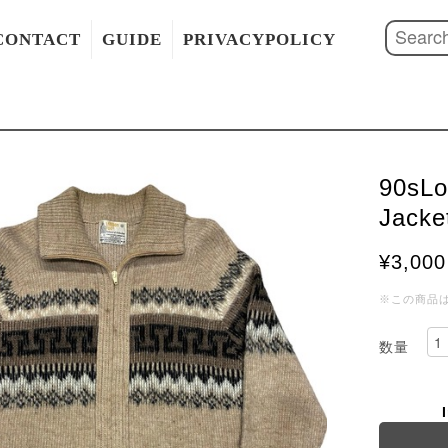
CONTACT
GUIDE
PRIVACYPOLICY
90sLo
Jacke
¥3,000
※この商品
数量