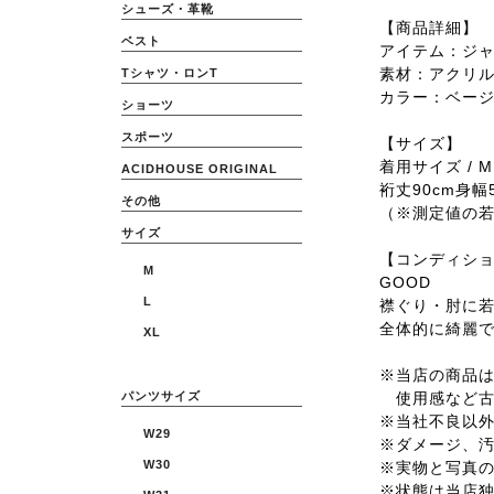
シューズ・革靴
【商品詳細】
ベスト
アイテム：ジ
素材：アクリ
Tシャツ・ロンT
カラー：ベージ
ショーツ
スポーツ
【サイズ】
着用サイズ / M
ACIDHOUSE ORIGINAL
裄丈90cm身幅5
その他
（※測定値の
サイズ
【コンディシ
M
GOOD
L
襟ぐり・肘に
全体的に綺麗
XL
※当店の商品は全
使用感など古
パンツサイズ
※当社不良以
W29
※ダメージ、
W30
※実物と写真
※状態は当店