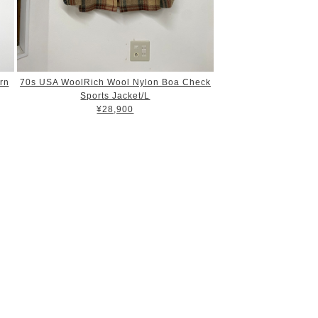
rn
70s USA WoolRich Wool Nylon Boa Check
Sports Jacket/L
¥28,900