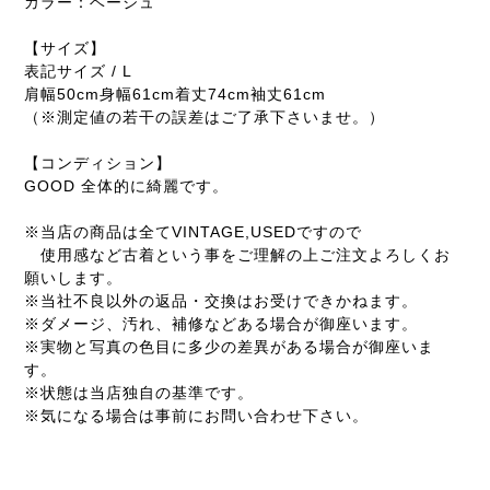
カラー：ベージュ
【サイズ】
表記サイズ / L
肩幅50cm身幅61cm着丈74cm袖丈61cm
（※測定値の若干の誤差はご了承下さいませ。）
【コンディション】
GOOD 全体的に綺麗です。
※当店の商品は全てVINTAGE,USEDですので
使用感など古着という事をご理解の上ご注文よろしくお
願いします。
※当社不良以外の返品・交換はお受けできかねます。
※ダメージ、汚れ、補修などある場合が御座います。
※実物と写真の色目に多少の差異がある場合が御座いま
す。
※状態は当店独自の基準です。
※気になる場合は事前にお問い合わせ下さい。