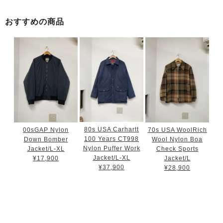
おすすめの商品
80s USA Carhartt
00sGAP Nylon
70s USA WoolRich
100 Years CT998
Down Bomber
Wool Nylon Boa
Nylon Puffer Work
Jacket/L-XL
Check Sports
Jacket/L-XL
¥17,900
Jacket/L
¥37,900
¥28,900