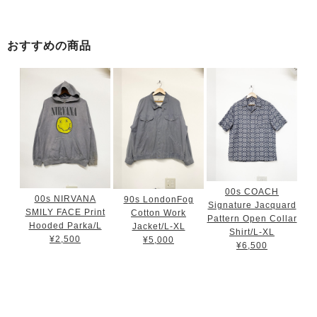
おすすめの商品
00s COACH
00s NIRVANA
90s LondonFog
Signature Jacquard
SMILY FACE Print
Cotton Work
Pattern Open Collar
Hooded Parka/L
Jacket/L-XL
Shirt/L-XL
¥2,500
¥5,000
¥6,500