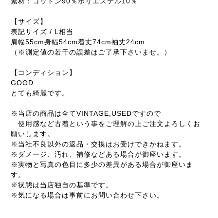
素材：コットン90％ポリエステル10％
【サイズ】
表記サイズ / L相当
肩幅55cm身幅54cm着丈74cm袖丈24cm
（※測定値の若干の誤差はご了承下さいませ。）
【コンディション】
GOOD
とても綺麗です。
※当店の商品は全てVINTAGE,USEDですので
使用感など古着という事をご理解の上ご注文よろしくお
願いします。
※当社不良以外の返品・交換はお受けできかねます。
※ダメージ、汚れ、補修などある場合が御座います。
※実物と写真の色目に多少の差異がある場合が御座いま
す。
※状態は当店独自の基準です。
※気になる場合は事前にお問い合わせ下さい。