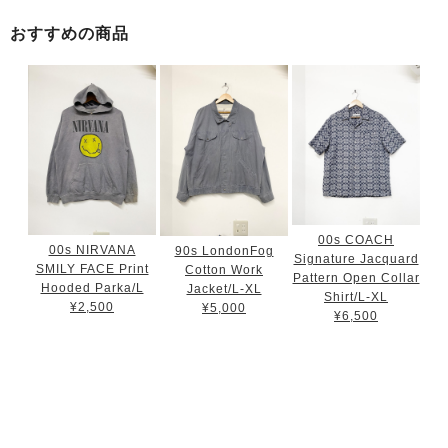
おすすめの商品
00s COACH
00s NIRVANA
90s LondonFog
Signature Jacquard
SMILY FACE Print
Cotton Work
Pattern Open Collar
Hooded Parka/L
Jacket/L-XL
Shirt/L-XL
¥2,500
¥5,000
¥6,500