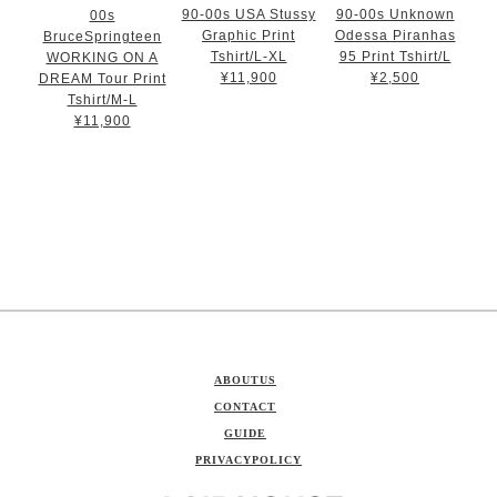
90-00s USA Stussy
90-00s Unknown
00s
Graphic Print
Odessa Piranhas
BruceSpringteen
Tshirt/L-XL
95 Print Tshirt/L
WORKING ON A
¥11,900
¥2,500
DREAM Tour Print
Tshirt/M-L
¥11,900
ABOUTUS
CONTACT
GUIDE
PRIVACYPOLICY