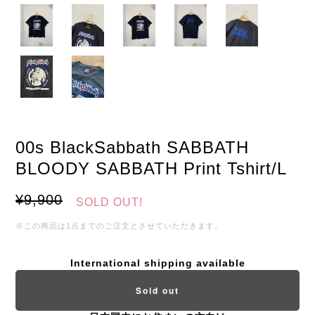
00s BlackSabbath SABBATH
BLOODY SABBATH Print Tshirt/L
¥9,900
SOLD OUT!
※この商品は1点までのご注文とさせていただきます。
International shipping available
Sold out