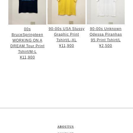
90-00s USA Stussy
90-00s Unknown
00s
Graphic Print
Odessa Piranhas
BruceSpringteen
Tshirt/L-XL
95 Print Tshirt/L
WORKING ON A
¥11,900
¥2,500
DREAM Tour Print
Tshirt/M-L
¥11,900
ABOUTUS