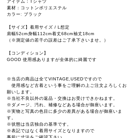
アイテム：Tシャツ
素材：コットンポリエステル
カラー: ブラック
【サイズ】着用サイズ / L想定
肩幅52cm身幅112cm着丈68cm袖丈18cm
（※測定値の若干の誤差はご了承下さいませ。）
【コンディション】
GOOD 使用感ありますが全体的に綺麗です
※当店の商品は全てVINTAGE,USEDですので
使用感など古着という事をご理解の上ご注文よろしくお
願いします。
※当社不良以外の返品・交換はお受けできかねます。
※ダメージ、汚れ、補修などある場合が御座います。
※実物と写真の色目に多少の差異がある場合が御座いま
す。
※状態は当店独自の基準です。
※表記ではなく着用サイズとなりますので
事前に寸法をご確認下さい。