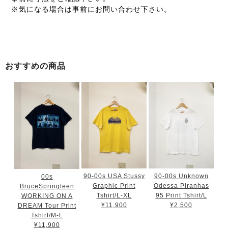
※気になる場合は事前にお問い合わせ下さい。
おすすめの商品
90-00s USA Stussy
90-00s Unknown
00s
Graphic Print
Odessa Piranhas
BruceSpringteen
Tshirt/L-XL
95 Print Tshirt/L
WORKING ON A
¥11,900
¥2,500
DREAM Tour Print
Tshirt/M-L
¥11,900