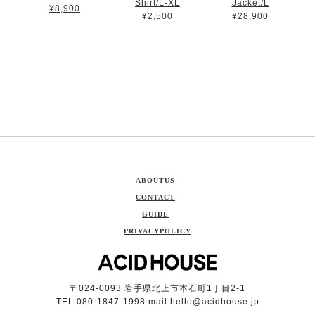
Shirt/L-XL
Jacket/L
¥8,900
¥2,500
¥28,900
ABOUTUS
CONTACT
GUIDE
PRIVACYPOLICY
〒024-0093 岩手県北上市本石町1丁目2-1
TEL:080-1847-1998 mail:
hello@acidhouse.jp