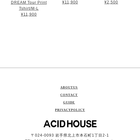
¥11,900
¥2,500
DREAM Tour Print
Tshirt/M-L
¥11,900
ABOUTUS
CONTACT
GUIDE
PRIVACYPOLICY
〒024-0093 岩手県北上市本石町1丁目2-1