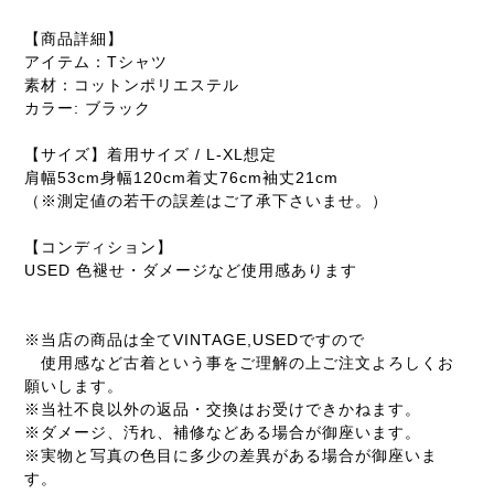
【商品詳細】
アイテム：Tシャツ
素材：コットンポリエステル
カラー: ブラック
【サイズ】着用サイズ / L-XL想定
肩幅53cm身幅120cm着丈76cm袖丈21cm
（※測定値の若干の誤差はご了承下さいませ。）
【コンディション】
USED 色褪せ・ダメージなど使用感あります
※当店の商品は全てVINTAGE,USEDですので
使用感など古着という事をご理解の上ご注文よろしくお
願いします。
※当社不良以外の返品・交換はお受けできかねます。
※ダメージ、汚れ、補修などある場合が御座います。
※実物と写真の色目に多少の差異がある場合が御座いま
す。