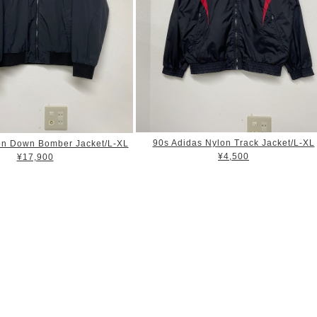
90s Adidas Nylon Track Jacket/L-XL
n Down Bomber Jacket/L-XL
¥4,500
¥17,900