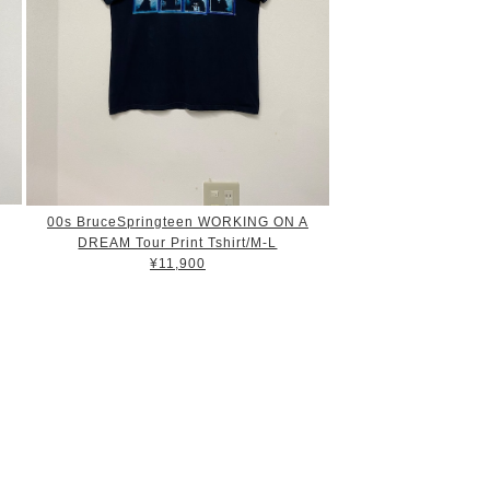
00s BruceSpringteen WORKING ON A
DREAM Tour Print Tshirt/M-L
¥11,900