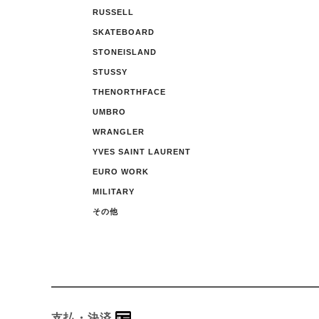
RUSSELL
SKATEBOARD
STONEISLAND
STUSSY
THENORTHFACE
UMBRO
WRANGLER
YVES SAINT LAURENT
EURO WORK
MILITARY
その他
支払・決済