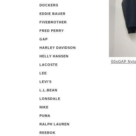
DOCKERS
EDDIE BAUER
FIVEBROTHER
FRED PERRY
GAP
HARLEY DAVIDSON
HELLY HANSEN
00sGAP Nylo
LACOSTE
LEE
LEVI'S
L.L.BEAN
LONSDALE
NIKE
PUMA
RALPH LAUREN
REEBOK