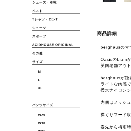
シューズ・革靴
ベスト
Tシャツ・ロンT
ショーツ
商品詳細
スポーツ
ACIDHOUSE ORIGINAL
berghaus
その他
OasisのLi
サイズ
英国老舗アウ
M
berghaus
L
ライトな肉感
XL
撥水ナイロンシェル
内側はメッシ
パンツサイズ
襟ぐりフード収
W29
W30
春先から梅雨