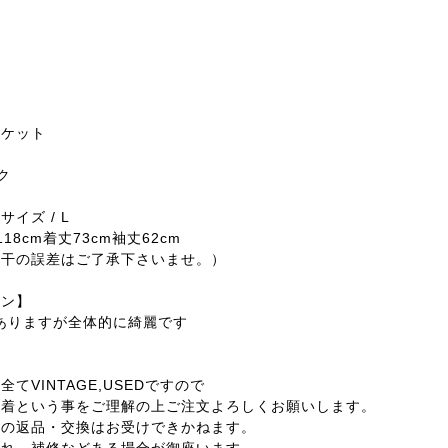
ー
ャケット
ン
ク
イズ / L
18cm着丈73cm袖丈62cm
若干の誤差はご了承下さいませ。）
ョン】
感ありますが全体的に綺麗です
てVINTAGE,USEDですので
着という事をご理解の上ご注文よろしくお願いします。
外の返品・交換はお受けできかねます。