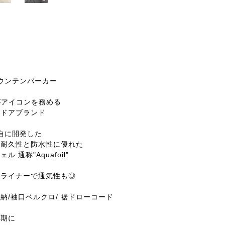
のマウンテンパーカー
amがアイコンを務める
トドアブランド
が独自に開発した
で耐久性と防水性に優れた
 通称"Aquafoil"
ュライナーで通気性も◎
納/袖口ベルクロ/ 裾ドローコード
時期に