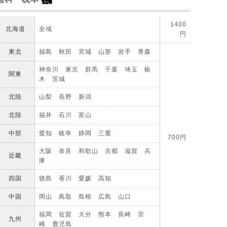
1400
北海道
全域
円
東北
福島 秋田 宮城 山形 岩手 青森
神奈川 東京 群馬 千葉 埼玉 栃
関東
木 茨城
北陸
山梨 長野 新潟
北陸
福井 石川 富山
中部
愛知 岐阜 静岡 三重
700円
大阪 奈良 和歌山 京都 滋賀 兵
近畿
庫
四国
徳島 香川 愛媛 高知
中国
岡山 鳥取 島根 広島 山口
福岡 佐賀 大分 熊本 長崎 宮
九州
崎 鹿児島