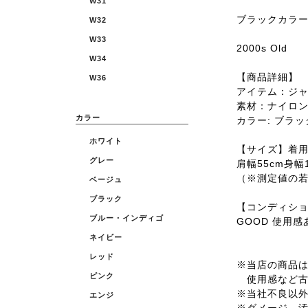
W31
ブラックカラ
W32
W33
2000s Old
W34
【商品詳細】
W36
アイテム：ジ
素材：ナイロ
カラー
カラー: ブラッ
ホワイト
【サイズ】着用サ
グレー
肩幅55cm身幅1
（※測定値の
ベージュ
ブラック
【コンディシ
ブルー・インディゴ
GOOD 使用
ネイビー
レッド
※当店の商品は全
ピンク
使用感など古
※当社不良以
エンジ