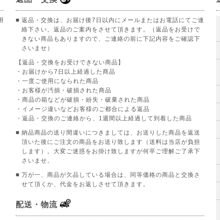
用
■ 返品・交換は、お届け後7日以内にメールまたはお電話にてご連
絡下さい。返品のご案内をさせて頂きます。（返品をお受けで
きない商品もありますので、ご連絡の前に下記内容をご確認下
さいませ）
【返品・交換をお受けできない商品】
。
・お届けから7日以上経過した商品
・一度ご使用になられた商品
・お客様が汚損・破損された商品
・商品の箱などが破損・紛失・破棄された商品
・イメージ違いなどお客様のご都合による返品
・返品・交換のご連絡から、1週間以上経過して到着した商品
■ 納品商品の送り間違いにつきましては、お送りした商品を返送
頂いた後にご注文の商品をお送り致します（送料は当店が負担
します）。大変ご迷惑をお掛け致しますが何卒ご理解ご了承下
さいませ。
■ 万が一、商品が欠品している場合は、同等価格の商品と交換さ
せて頂くか、代金をお返しさせて頂きます。
配送・物流