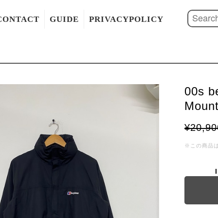
CONTACT
GUIDE
PRIVACYPOLICY
00s b
Mount
¥20,90
※この商品